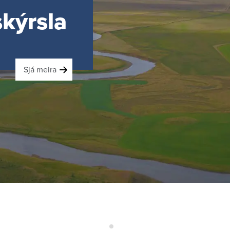
skýrsla
Sjá meira