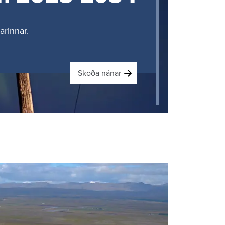
ar­innar.
Skoða nánar