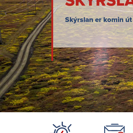
SKÝRSLA
Skýrslan er komin ú