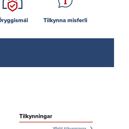
Örygg­ismál
Tilkynna misferli
Tilkynningar
Yfirlit tilkynninga