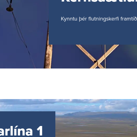
Kynntu þér flutn­ings­kerfi fram­tíð­
r­lína 1