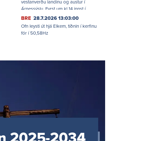
vestanverðu landinu og austur í
Árnessýslu. Fyrst um kl 14 innst í
Breiðafirði og síðan færist svæðið
BRE
28.7.2026 13:03:00
suðureftir seinnipartinn. Komið suður
Ofn leysti út hjá Elkem, tíðnin í kerfinu
fyrir land (Reykjanes og Árnes) um kl
fór í 50,58Hz
21.
un 2025-2034