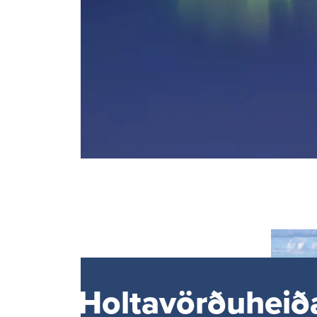
Holta­vörðu­heið­a