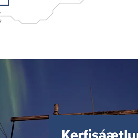
Kerf­isáætl