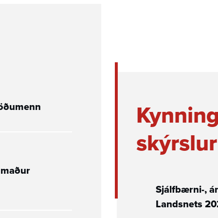
Kynn­ing
stöðu­menn
skýrslur
u­maður
Sjálf­bærni-, 
Landsnets 20