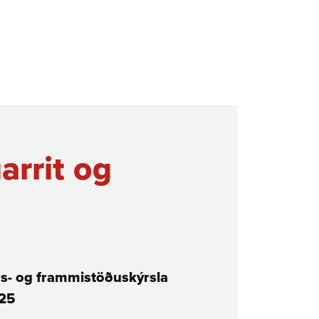
­arrit og
árs- og frammi­stöðu­skýrsla
25