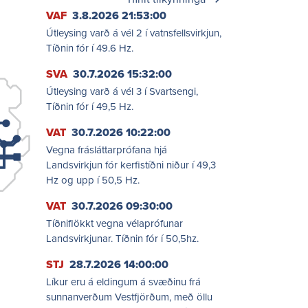
VAF
3.8.2026 21:53:00
Útleysing varð á vél 2 í vatnsfellsvirkjun,
Tíðnin fór í 49.6 Hz.
SVA
30.7.2026 15:32:00
Útleysing varð á vél 3 í Svartsengi,
Tíðnin fór í 49,5 Hz.
VAT
30.7.2026 10:22:00
Vegna frásláttarprófana hjá
Landsvirkjun fór kerfistíðni niður í 49,3
Hz og upp í 50,5 Hz.
VAT
30.7.2026 09:30:00
Tíðniflökkt vegna vélaprófunar
Landsvirkjunar. Tíðnin fór í 50,5hz.
STJ
28.7.2026 14:00:00
Líkur eru á eldingum á svæðinu frá
sunnanverðum Vestfjörðum, með öllu