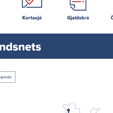
Kortasjá
Gjald­skrá
andsnets
væmdir