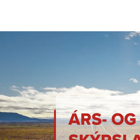
ÁRS- OG