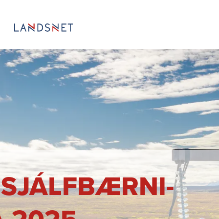
 SJÁLF­BÆRNI­