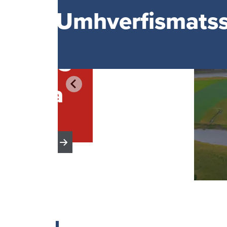
Umhverf­is­mats­
r­lína 3
skýrsla
Sjá meira