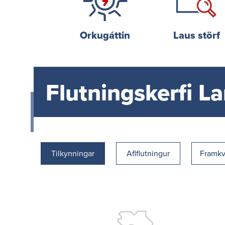
Orkug­áttin
Laus störf
Flutningskerfi L
Tilkynningar
Aflflutningur
Framk