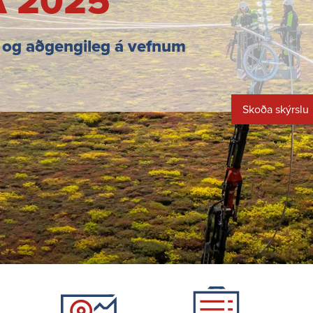
 2025
t og aðgengileg á vefnum
Skoða skýrslu