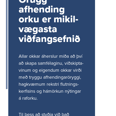
Rafrænir reikningar
afhending
Um okkur
orku er mikil­
Stjórn Landsnets
væg­asta
Stjórnarhættir og eignarhald
viðfangs­efnið
Lög og reglugerðir
Samþykktir fyrir Landsnet
Erlend samskipti
Allar okkar áherslur miða að því
Siðareglur Landsnets
að skapa samfé­lag­inu, viðskipta­
vinum og eigendum okkar virði
Stefnan okkar
með tryggu afhend­ingarör­yggi,
Mannauður
hagkvæmum rekstri flutn­ings­
kerf­isins og hámörkun nýtingar
Eftirsóknarverður vinnustaður
á raforku.
Laus störf
Starfsfólkið okkar
Til þess að styðja við það
Jafnréttisáætlun Landsnets 2026-2029