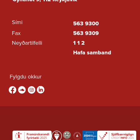
Sími
563 9300
Fax
563 9309
Neyðartilfelli
1 1 2
Hafa samband
Fylgdu okkur
Fylgdu okkur á Facebook
sound-cloud
Fylgdu okkur á Instagram
Fylgdu okkur á Linkedin