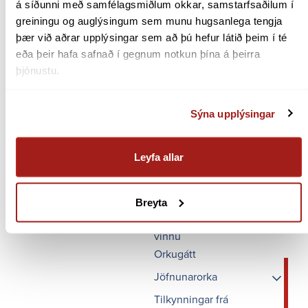
á síðunni með samfélagsmiðlum okkar, samstarfsaðilum í 
greiningu og auglýsingum sem munu hugsanlega tengja 
þær við aðrar upplýsingar sem að þú hefur látið þeim í té 
FLÝTI­LEIÐIR
eða þeir hafa safnað í gegnum notkun þína á þeirra 
þjónustu.
Stjórnstöð
Kerfisvarnir
Sýna upplýsingar
Jafnvægi vinnslu og
notkunar
Flutningstakmarkanir
Leyfa allar
Alvarleikastig truflana
Aflflutningur
Breyta
Áætlanir um rof og
vinnu
Orkugátt
Jöfnunarorka
Mælikvarðar
Tilkynningar frá