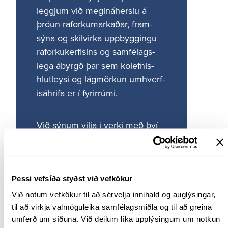
leggjum við megin­á­herslu á
Útgáfa og samskipti
þróun raforku­mark­aðar, fram­
sýna og skil­virka uppbygg­ingu
Persónuverndarreglur
raforku­kerf­isins og samfé­lags­
Fjölmiðlatorg – Upplýsingar, merki og ljósmyndir
lega ábyrgð þar sem kolefn­is­
Fréttir
hlut­leysi og lágmörkun umhverf­
Landsnetshlaðvarpið: Hjá okkur er framtíðin ljós
isáhrifa er í fyrir­rúmi.
Myndbönd
Styrkir og auglýsingar
Við sýnum vilja í verki með því
Hugtakasafn
að þróa lausna- og árang­urs­
Kynningarrit og skýrslur
miðaða menn­ingu.
Samstarf Landsnets og menntastofnanna
Hagsmunaráð
Þessi vefsíða styðst við vefkökur
Um Hagsmunaráðið
Við notum vefkökur til að sérvelja innihald og auglýsingar, 
Fundargögn
til að virkja valmöguleika samfélagsmiðla og til að greina 
umferð um síðuna. Við deilum líka upplýsingum um notkun 
Tilkynning um meint misferli