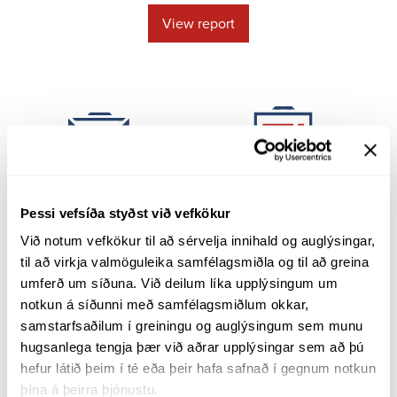
View report
Jobs
Tariff
Þessi vefsíða styðst við vefkökur
Við notum vefkökur til að sérvelja innihald og auglýsingar, 
til að virkja valmöguleika samfélagsmiðla og til að greina 
umferð um síðuna. Við deilum líka upplýsingum um 
notkun á síðunni með samfélagsmiðlum okkar, 
samstarfsaðilum í greiningu og auglýsingum sem munu 
hugsanlega tengja þær við aðrar upplýsingar sem að þú 
Map
hefur látið þeim í té eða þeir hafa safnað í gegnum notkun 
þína á þeirra þjónustu.