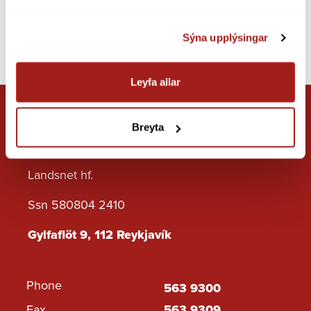
Sýna upplýsingar
Leyfa allar
Breyta
Landsnet hf.
Ssn 580804 2410
Gylfaflöt 9, 112 Reykjavík
Phone
563 9300
Fax
563 9309