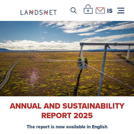
Leitar icon
Þjónustuvefur Landsnet
Hafa samband
IS
ANNUAL AND SUSTAINA­BILITY
REPORT 2025
The report is now available in English