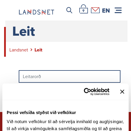
Loftlagsmál
Leitar icon
Þjónustuvefur Landsnets
Hafa samband
EN
Gæðamál
Vottanir
Leit
Fjármál
Lykiltölur
Landsnet
Leit
Áhættustjórnun
Fjárhagsupplýsingar
Uppgjör tekjumarka
Viðskipti
Viðskiptavinir
Reiknivél kerfisframlag virkjana
Fyrirspurn um tengingu við flutningskerfið - Núverandi
Þessi vefsíða styðst við vefkökur
viðskiptavinur
Við notum vefkökur til að sérvelja innihald og auglýsingar, 
Nýr viðskiptavinur
til að virkja valmöguleika samfélagsmiðla og til að greina 