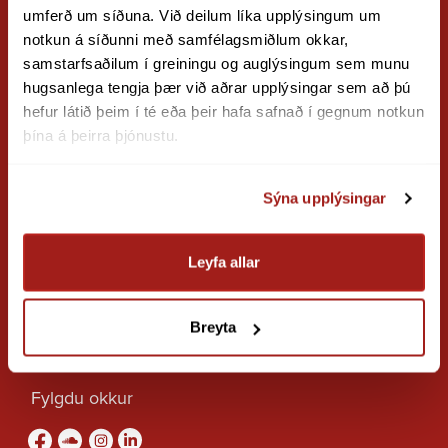
Reiknivél niðurspenningarálags
umferð um síðuna. Við deilum líka upplýsingum um 
notkun á síðunni með samfélagsmiðlum okkar, 
Reiknivél kerfisframlag stórnotenda
Landsnet hf.
samstarfsaðilum í greiningu og auglýsingum sem munu 
Leiðbeiningar um tengingu vinnsluaðila við flutningskerfið
hugsanlega tengja þær við aðrar upplýsingar sem að þú 
Viðskiptaumhverfið
Kt 580804 2410
hefur látið þeim í té eða þeir hafa safnað í gegnum notkun 
Staðan á kerfinu
þína á þeirra þjónustu.
Gylfaflöt 9, 112 Reykjavík
Virk orkuviðskipti
Viðskiptaráð
Sýna upplýsingar
Sími
Þróun á viðskiptaumhverfinu
563 9300
Netmáli
Fax
563 9309
Leyfa allar
Eldri útgáfur netmála
Neyðartilfelli
1 1 2
Tæknilegar kröfur
Hafa samband
Breyta
Endurskoðun á netmálum
Gagnabanki Landsnets
Fylgdu okkur
Upprunaábyrgðir raforku | Landsnet
Flutningstöp
Fylgdu okkur á Facebook
sound-cloud
Fylgdu okkur á Instagram
Fylgdu okkur á Linkedin