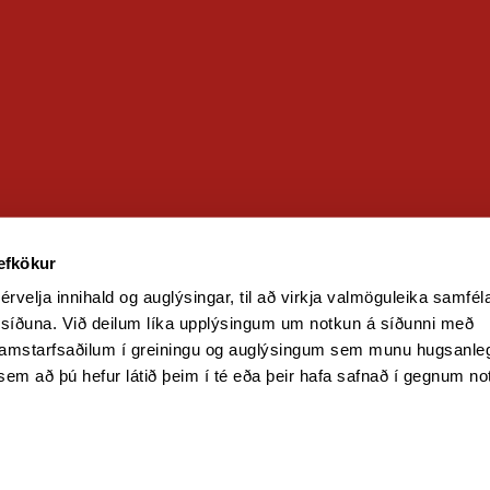
Erlend samskipti
Siðareglur Landsnets
Stefnan okkar
and
vefkökur
érvelja innihald og auglýsingar, til að virkja valmöguleika samfél
 síðuna. Við deilum líka upplýsingum um notkun á síðunni með 
amstarfsaðilum í greiningu og auglýsingum sem munu hugsanlega
sem að þú hefur látið þeim í té eða þeir hafa safnað í gegnum not