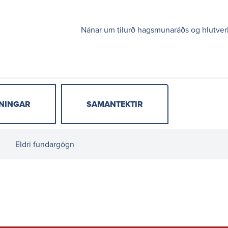
Nánar um tilurð hagsmunaráðs og hlutver
NINGAR
SAMANTEKTIR
r og
up
Um okkur
Mannauður
Eldri fundargögn
Stjórn Landsnets
Eftirsóknarverðu
vinnustaður
akerfi og
Stjórnarhættir og
amningar
eignarhald
Laus störf
ilmálar
Lög og reglugerðir
Starfsfólkið okk
 reikningar
Samþykktir fyrir
Jafnréttisáætlun
Landsnet
Landsnets 202