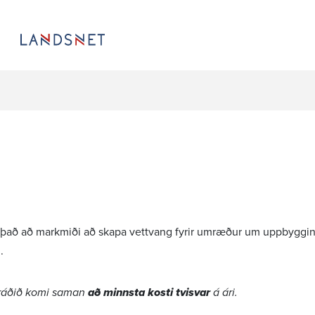
 það að mark­miði að skapa vett­vang fyrir umræður um uppbygg­i
.
ráðið komi saman
að minnsta kosti tvisvar
á ári.