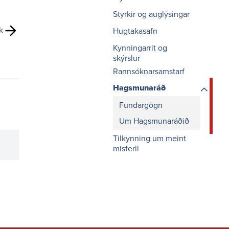
ársfj 1. 2024
Styrkir og auglýsingar
Tilboð - Viðbótartöp
ársfj 2. 2024
k
Hugtakasafn
Tilboð - Viðbótartöp
Kynningarrit og
ársfj 3. 2024
skýrslur
Tilboð - Grunntöp ársfj
Rannsóknarsamstarf
3. 2024 - ársfj 2. 2025
Hagsmunaráð
Fundargögn
Útgáfa og
Um Hagsmunaráðið
samskipti
Tilkynning um meint
r
Persónuverndarreglur
misferli
Fjölmiðlatorg –
Upplýsingar, merki og
ljósmyndir
ar
Fréttir
6-2029
Landsnetshlaðvarpið:
Hjá okkur er framtíðin