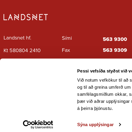
Landsnet hf.
Sími
563 9300
Fax
563 9309
Kt 580804 2410
Neyðartilfelli
1 1 2
Gylfaflöt 9, 112
Reykjavík
Hafa samb
Þessi vefsíða styðst við 
Við notum vefkökur til að s
og til að greina umferð um
samfélagsmiðlum okkar, s
þær við aðrar upplýsingar 
á þeirra þjónustu.
Sýna upplýsingar