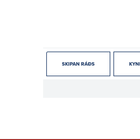
SKIPAN RÁÐS
KYN
Birgja
Gjaldskrá
innka
Gjaldskrá og
Útboð
reiknivélar
Innkaup
Reiknivél stórnotenda
rammas
Reiknivél dreifiveitna
Birgjask
Flutningsgjaldskrá
Rafrænir
Útgefnar gjaldskrár