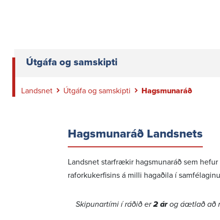
Útgáfa og samskipti
Landsnet
Útgáfa og samskipti
Hagsmunaráð
Hags­munaráð Landsnets
Landsnet starf­rækir hags­munaráð sem hefur
raforku­kerf­isins á milli hagaðila í samfé­lag­inu
Skip­un­ar­tími í ráðið er
2 ár
og áætlað að 