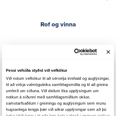
Rof og vinna
Þessi vefsíða styðst við vefkökur
Við notum vefkökur til að sérvelja innihald og auglýsingar, 
til að virkja valmöguleika samfélagsmiðla og til að greina 
umferð um síðuna. Við deilum líka upplýsingum um 
notkun á síðunni með samfélagsmiðlum okkar, 
samstarfsaðilum í greiningu og auglýsingum sem munu 
hugsanlega tengja þær við aðrar upplýsingar sem að þú 
hefur látið þeim í té eða þeir hafa safnað í gegnum notkun 