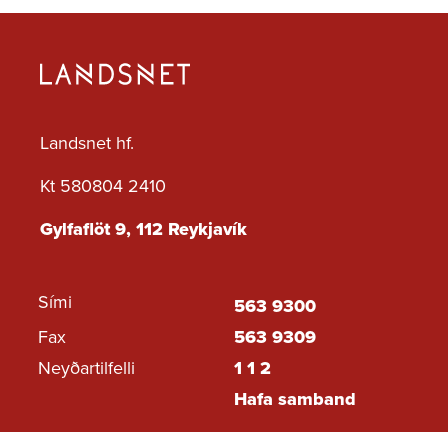
Landsnet hf.
Kt 580804 2410
Gylfaflöt 9, 112 Reykjavík
Sími
563 9300
Fax
563 9309
Neyðartilfelli
1 1 2
Hafa samband