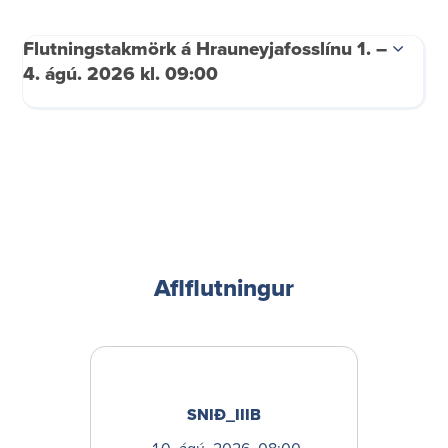
Um Hagsmunaráðið
Fundargögn
Flutn­ingstak­mörk á Hraun­eyja­foss­línu 1. –
Tilkynning um meint misferli
4. ágú. 2026 kl. 09:00
Aflflutn­ingur
SNIÐ_IIIB