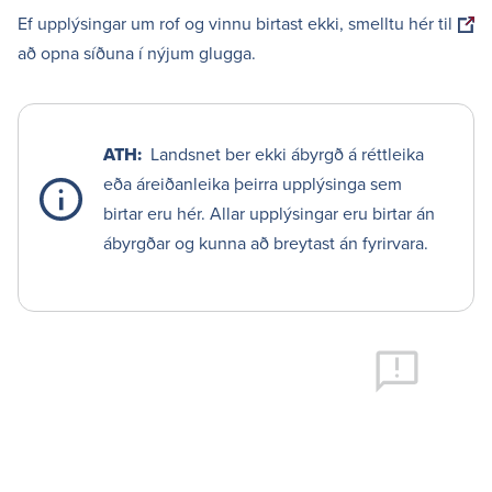
Ef upplýsingar um rof og vinnu birtast ekki, smelltu hér til
að opna síðuna í nýjum glugga.
ATH:
Landsnet ber ekki ábyrgð á rétt­leika
eða áreið­an­leika þeirra upplýs­inga sem
birtar eru hér. Allar upplýs­ingar eru birtar án
ábyrgðar og kunna að breytast án fyrir­vara.