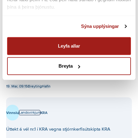
þína á þeirra þjónustu.
Sýna upplýsingar
Leyfa allar
Breyta