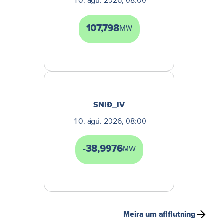
ágú. 2026, 08:00
107,798
MW
SNIÐ_IV
ágú. 2026, 08:00
-38,9976
MW
Meira um aflflutning