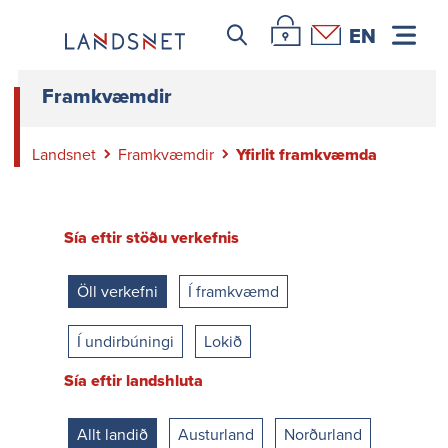
Leitar icon
Þjónustuvefur Landsnets
Hafa samband
EN
Framkvæmdir
Landsnet
Framkvæmdir
Yfirlit framkvæmda
Sía eftir stöðu verkefnis
Öll verkefni
Í framkvæmd
Í undirbúningi
Lokið
Sía eftir landshluta
Allt landið
Austurland
Norðurland