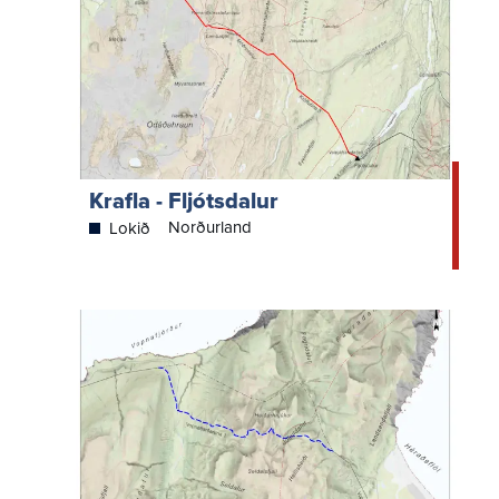
Krafla - Fljótsdalur
Norðurland
Lokið