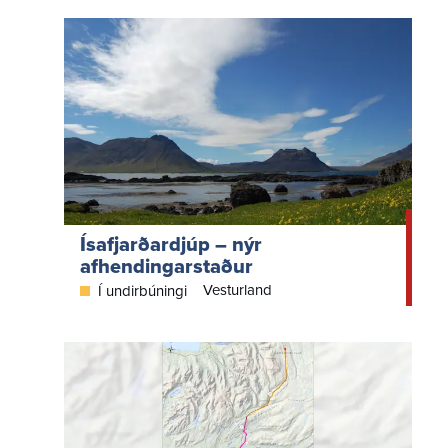
Ísafjarðardjúp – nýr
afhendingarstaður
Vesturland
Í undirbúningi