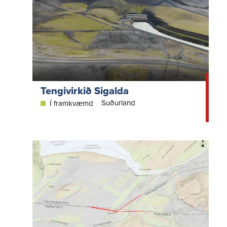
Tengivirkið Sigalda
Suðurland
Í framkvæmd