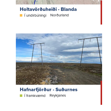
Holtavörðuheiði - Blanda
Norðurland
Í undirbúningi
Hafnarfjörður - Suðurnes
Reykjanes
Í framkvæmd