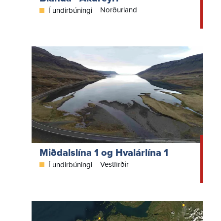
Norðurland
Í undirbúningi
Miðdalslína 1 og Hvalárlína 1
Vestfirðir
Í undirbúningi