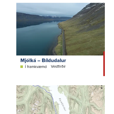
Mjólká – Bíldudalur
Vestfirðir
Í framkvæmd