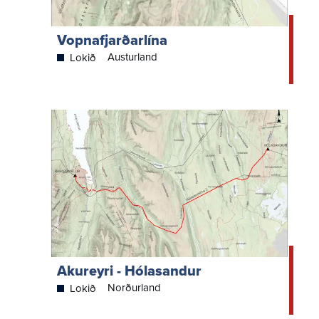
Vopnafjarðarlína
Austurland
Lokið
Akureyri - Hólasandur
Norðurland
Lokið