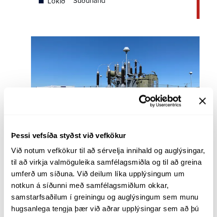
Suðurland
Lokið
Þessi vefsíða styðst við vefkökur
Laxárvatn - Hnjúkar
Við notum vefkökur til að sérvelja innihald og auglýsingar, 
Norðurland
Lokið
til að virkja valmöguleika samfélagsmiðla og til að greina 
umferð um síðuna. Við deilum líka upplýsingum um 
notkun á síðunni með samfélagsmiðlum okkar, 
samstarfsaðilum í greiningu og auglýsingum sem munu 
hugsanlega tengja þær við aðrar upplýsingar sem að þú 