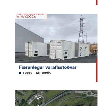
Færanlegar varaflsstöðvar
Allt landið
Lokið