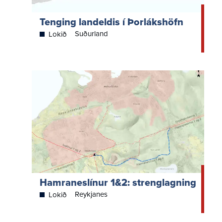
Tenging landeldis í Þorlákshöfn
Suðurland
Lokið
Hamraneslínur 1&2: strenglagning
Reykjanes
Lokið