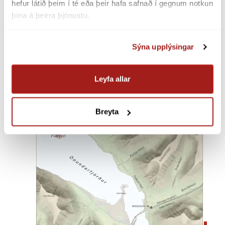
hefur látið þeim í té eða þeir hafa safnað í gegnum notkun 
þína á þeirra þjónustu.
Sýna upplýsingar
Flúðir – nýr rofareitur
Leyfa allar
Suðurland
Lokið
Breyta