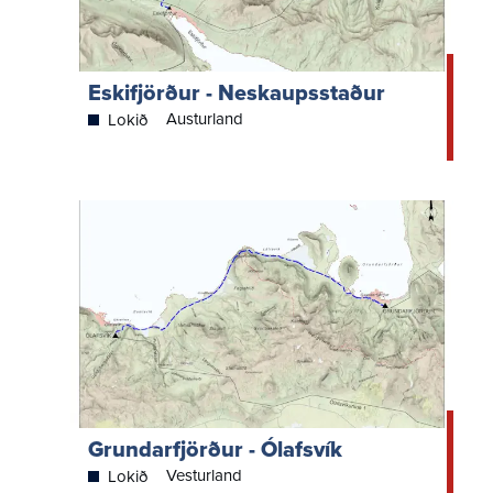
Eskifjörður - Neskaupsstaður
Austurland
Lokið
Grundarfjörður - Ólafsvík
Vesturland
Lokið