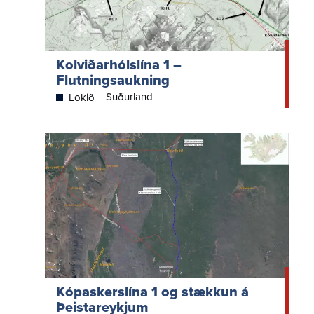
Kolviðarhólslína 1 –
Flutningsaukning
Suðurland
Lokið
Kópaskerslína 1 og stækkun á
Þeistareykjum