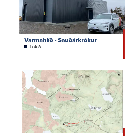
Varmahlíð - Sauðárkrókur
Lokið