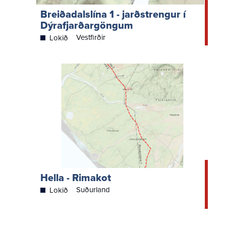
Breiðadalslína 1 - jarðstrengur í
Dýrafjarðargöngum
Vestfirðir
Lokið
Hella - Rimakot
Suðurland
Lokið