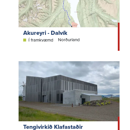
Akureyri - Dalvík
Norðurland
Í framkvæmd
Tengivirkið Klafastaðir