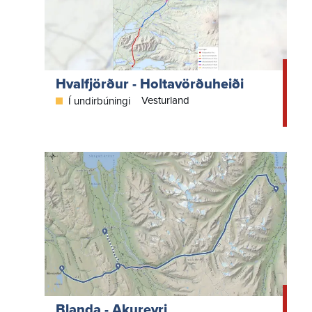
Hvalfjörður - Holtavörðuheiði
Vesturland
Í undirbúningi
Blanda - Akureyri