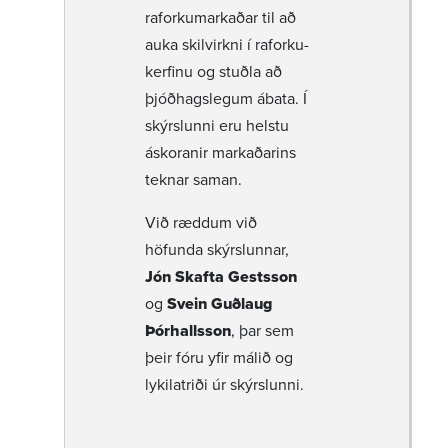
raforku­mark­aðar til að
auka skil­virkni í raforku­
kerfinu og stuðla að
þjóð­hags­legum ábata. Í
skýrsl­unni eru helstu
áskor­anir mark­að­arins
teknar saman.
Við ræddum við
höfunda skýrsl­unnar,
Jón Skafta Gestsson
og
Svein Guðlaug
Þórhallsson
, þar sem
þeir fóru yfir málið og
lykil­at­riði úr skýrsl­unni.