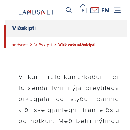
Leitar icon
Þjónustuvefur Landsnets
Hafa samband
EN
Viðskipti
Landsnet
Viðskipti
Virk orkuviðskipti
Virkur raforku­mark­aður er
forsenda fyrir nýja breyti­lega
orku­gjafa og styður þannig
við sveigj­an­legri fram­leiðslu
og notkun. Með betri nýtingu