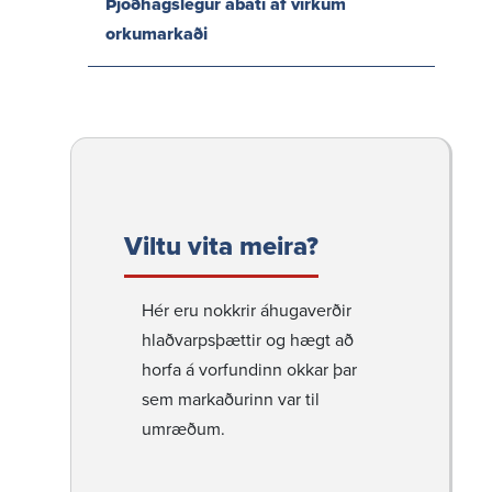
Þjóðhagslegur ábati af virkum
orkumarkaði
Viltu vita meira?
Hér eru nokkrir áhuga­verðir
hlað­varps­þættir og hægt að
horfa á vorfundinn okkar þar
sem mark­að­urinn var til
umræðum.