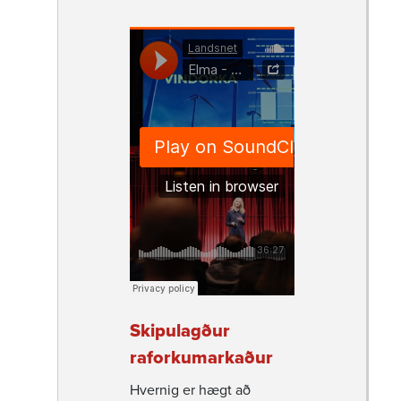
Skipu­lagður
raforku­mark­aður
Hvernig er hægt að