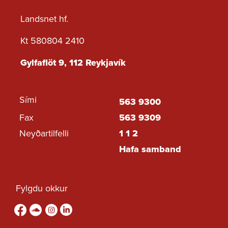
ársfj 2. 2024
Landsnet hf.
Tilboð - Viðbótartöp
ársfj 1. 2024
Kt 580804 2410
Tilboð - Viðbótartöp
ársfj 4. 2023
Gylfaflöt 9, 112 Reykjavík
Tilboð - Viðbótartöp
ársfj 3. 2023
Tilboð - Grunntöp ársfj
3. 2023 - ársfj 2. 2024
Sími
563 9300
Tilboð - ársfj 2. 2023
Fax
563 9309
Tilboð - ársfj 1. 2023
Neyðartilfelli
1 1 2
Tilboð - ársfj 4. 2022
Hafa samband
Tilboð - ársfj 3. 2022
Tilboð - ársfj 2. 2022
Fylgdu okkur
Tilboð - ársfj 1. 2022
Fylgdu okkur á Facebook
sound-cloud
Fylgdu okkur á Instagram
Fylgdu okkur á Linkedin
Tilboð - ársfj 4. 2021
Tilboð - ársfj 3. 2021