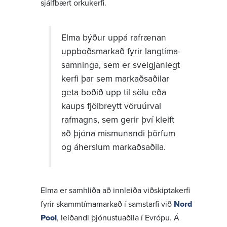
sjálf­bært orku­kerfi.
Elma býður uppá rafrænan
uppboðs­markað fyrir lang­tíma­
samn­inga, sem er sveigj­an­legt
kerfi þar sem mark­aðs­að­ilar
geta boðið upp til sölu eða
kaups fjöl­breytt vöru­úrval
rafmagns, sem gerir því kleift
að þjóna mismun­andi þörfum
og áherslum mark­aðs­að­ila.
Elma er samhliða að innleiða viðskipta­kerfi
fyrir skamm­tíma­markað í samstarfi við
Nord
Pool
, leið­andi þjón­ustu­aðila í Evrópu. Á