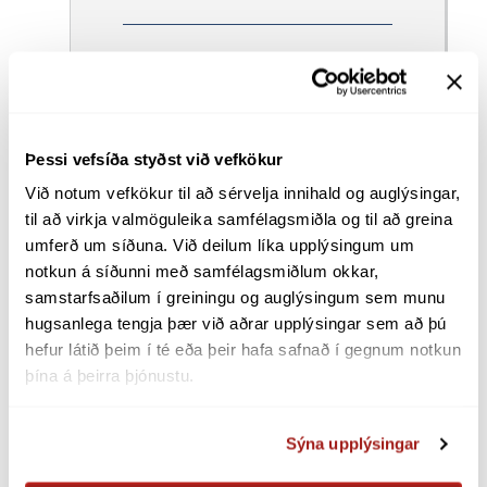
Þessi vefsíða styðst við vefkökur
Við notum vefkökur til að sérvelja innihald og auglýsingar, 
til að virkja valmöguleika samfélagsmiðla og til að greina 
umferð um síðuna. Við deilum líka upplýsingum um 
notkun á síðunni með samfélagsmiðlum okkar, 
samstarfsaðilum í greiningu og auglýsingum sem munu 
hugsanlega tengja þær við aðrar upplýsingar sem að þú 
hefur látið þeim í té eða þeir hafa safnað í gegnum notkun 
þína á þeirra þjónustu.
Er fram­tíðin fyrir­
Sýna upplýsingar
sjá­an­leg?