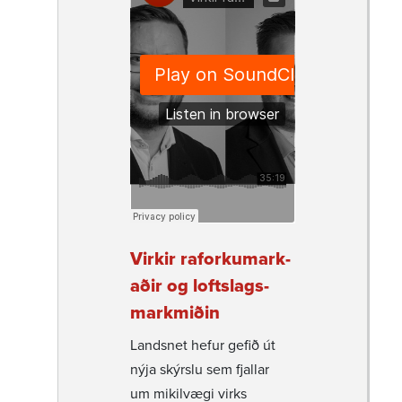
Virkir raforku­mark­
aðir og lofts­lags­
mark­miðin
Landsnet hefur gefið út
nýja skýrslu sem fjallar
um mikil­vægi virks