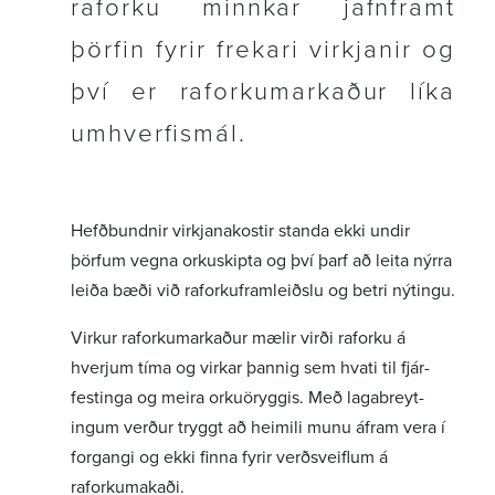
raforku minnkar jafn­framt
þörfin fyrir frekari virkj­anir og
því er raforku­mark­aður líka
umhverf­is­mál.
Hefð­bundnir virkj­ana­kostir standa ekki undir
þörfum vegna orku­skipta og því þarf að leita nýrra
leiða bæði við raforku­fram­leiðslu og betri nýtingu.
Virkur raforku­mark­aður mælir virði raforku á
hverjum tíma og virkar þannig sem hvati til fjár­
fest­inga og meira orku­ör­yggis. Með laga­breyt­
ingum verður tryggt að heimili munu áfram vera í
forgangi og ekki finna fyrir verð­sveiflum á
raforkumakaði.