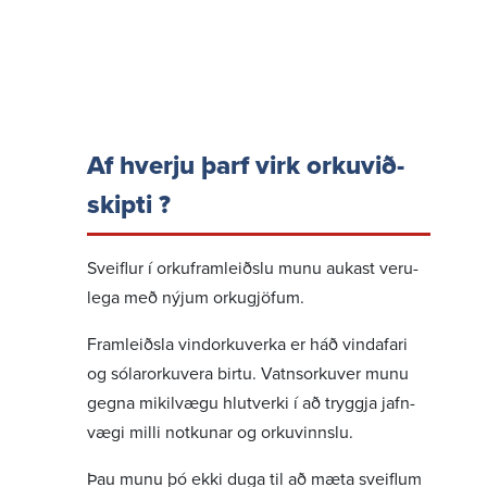
Af hverju þarf virk orku­við­
skipti ?
Sveiflur í orku­fram­leiðslu munu aukast veru­
lega með nýjum orku­gjöfum.
Fram­leiðsla vindorku­verka er háð vindafari
og sólar­orku­vera birtu. Vatns­orkuver munu
gegna mikil­vægu hlut­verki í að tryggja jafn­
vægi milli notk­unar og orku­vinnslu.
Þau munu þó ekki duga til að mæta sveiflum