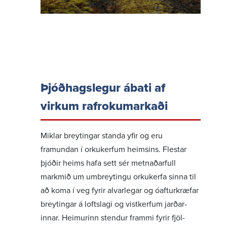
Þjóð­hags­legur ábati af
virkum rafroku­markaði
Miklar breyt­ingar standa yfir og eru
framundan í orku­kerfum heims­ins. Flestar
þjóðir heims hafa sett sér metn­að­ar­full
markmið um umbreyt­ingu orku­kerfa sinna til
að koma í veg fyrir alvar­legar og óaft­ur­kræfar
breyt­ingar á lofts­lagi og vist­kerfum jarð­ar­
innar. Heim­urinn stendur frammi fyrir fjöl­