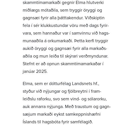
skamm­tíma­markaði gegnir Elma hlut­verki
miðlægs mótað­ila, sem tryggir öryggi og
gagnsæi fyrir alla þátt­tak­endur. Viðskiptin
fela í sér klukku­stundar vöru með dags fyrir­
vara, sem hann­aður var í samvinnu við hags­
muna­aðila á orku­mark­aði. Þetta kerfi tryggir
aukið öryggi og gagnsæi fyrir alla mark­aðs­
aðila og mun leiða til skýrari verð­mynd­unar.
Stefnt er að opnun skamm­tíma­mark­aðar í
janúar 2025.
Elma, sem er dótt­ur­félag Landsnets hf.,
styður við nýjungar og fjöl­breytni í fram­
leiðslu raforku, svo sem vind- og sólar­orku,
auk annarra nýjunga. Með traustum og gagn­
sæjum markaði eykst samkeppn­is­hæfni
Íslands til hags­bóta fyrir samfé­lagið.