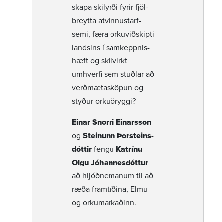
skapa skil­yrði fyrir fjöl­
breytta atvinnu­starf­
semi, færa orku­við­skipti
landsins í samkeppn­is­
hæft og skil­virkt
umhverfi sem stuðlar að
verð­mæta­sköpun og
styður orku­ör­yggi?
Einar Snorri Einarsson
og
Steinunn Þorsteins­
dóttir
fengu
Katrínu
Olgu Jóhann­es­dóttur
að hljóð­nem­anum til að
ræða fram­tíð­ina, Elmu
og orku­mark­að­inn.