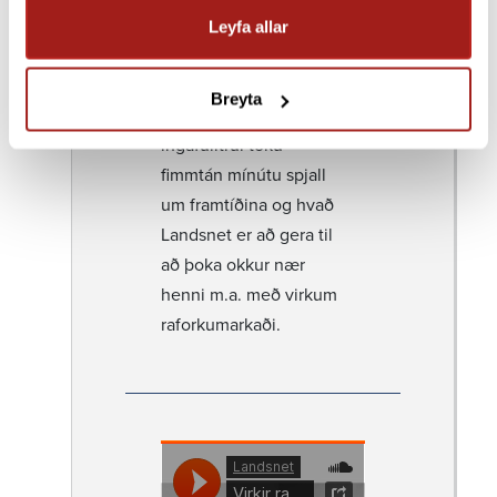
Þær
Svandís Hlín Karls­
Leyfa allar
dóttir
fram­kvæmd­ar­
stjóri og
Steinunn
Breyta
Þorsteins­dóttir
upplýs­
inga­full­trúi tóku
fimmtán mínútu spjall
um fram­tíðina og hvað
Landsnet er að gera til
að þoka okkur nær
henni m.a. með virkum
raforku­mark­aði.