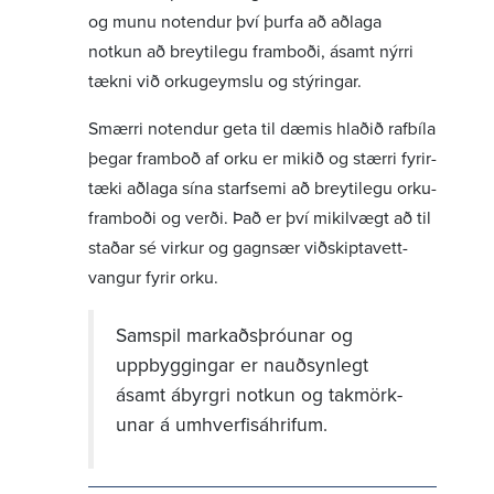
og munu notendur því þurfa að aðlaga
notkun að breyti­legu fram­boði, ásamt nýrri
tækni við orku­geymslu og stýr­ingar.
Smærri notendur geta til dæmis hlaðið rafbíla
þegar framboð af orku er mikið og stærri fyrir­
tæki aðlaga sína starf­semi að breyti­legu orku­
fram­boði og verði. Það er því mikil­vægt að til
staðar sé virkur og gagnsær viðskipta­vett­
vangur fyrir orku.
Samspil mark­aðs­þró­unar og
uppbygg­ingar er nauð­syn­legt
ásamt ábyrgri notkun og takmörk­
unar á umhverf­isáhrifum.