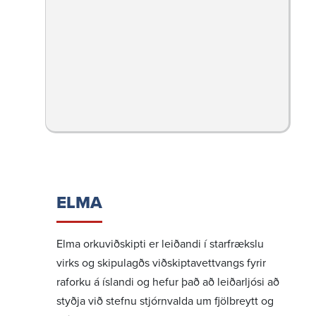
ELMA
Elma orku­við­skipti er leið­andi í starf­rækslu
virks og skipu­lagðs viðskipta­vett­vangs fyrir
raforku á íslandi og hefur það að leið­ar­ljósi að
styðja við stefnu stjórn­valda um fjöl­breytt og