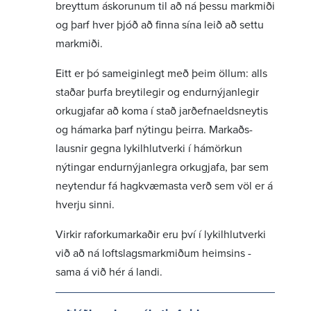
breyttum áskor­unum til að ná þessu mark­miði
og þarf hver þjóð að finna sína leið að settu
mark­miði.
Eitt er þó sameig­in­legt með þeim öllum: alls
staðar þurfa breyti­legir og endur­nýj­an­legir
orku­gjafar að koma í stað jarð­efna­eldsneytis
og hámarka þarf nýtingu þeirra. Mark­aðs­
lausnir gegna lykil­hlut­verki í hámörkun
nýtingar endur­nýj­an­legra orku­gjafa, þar sem
neyt­endur fá hagkvæm­asta verð sem völ er á
hverju sinni.
Virkir raforku­mark­aðir eru því í lykil­hlut­verki
við að ná lofts­lags­mark­miðum heimsins -
sama á við hér á landi.