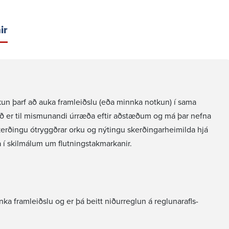
ir
r og
up
Um okkur
Mannauður
Stjórn Landsnets
Eftirsóknarverðu
vinnustaður
akerfi og
Stjórnarhættir og
rkun þarf að auka fram­leiðslu (eða minnka notkun) í sama
amningar
eignarhald
Laus störf
pið er til mismun­andi úrræða eftir aðstæðum og má þar nefna
ilmálar
Lög og reglugerðir
Starfsfólkið okk
skerð­ingu ótryggðrar orku og nýtingu skerð­ing­ar­heim­ilda hjá
 reikningar
Samþykktir fyrir
Jafnréttisáætlun
í skil­málum um flutn­ingstak­mark­anir.
Landsnet
Landsnets 202
Erlend samskipti
Siðareglur Landsnets
Stefnan okkar
a fram­leiðslu og er þá beitt niður­reglun á regl­un­ar­afls­