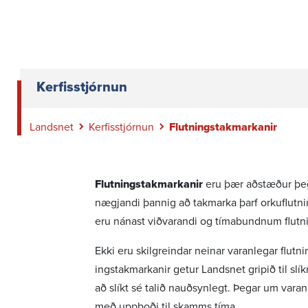
Kerfisstjórnun
Landsnet
Kerfisstjórnun
Flutningstakmarkanir
Flutn­ingstak­mark­anir
eru þær aðstæður þegar f
nægj­andi þannig að takmarka þarf orku­flutn­
eru nánast viðvar­andi og tíma­bundnum flutn
Ekki eru skil­greindar neinar varan­legar flutn­
ingstak­mark­anir getur Landsnet gripið til sl
að slíkt sé talið nauð­syn­legt. Þegar um varan­
með uppboði til skamms tíma.