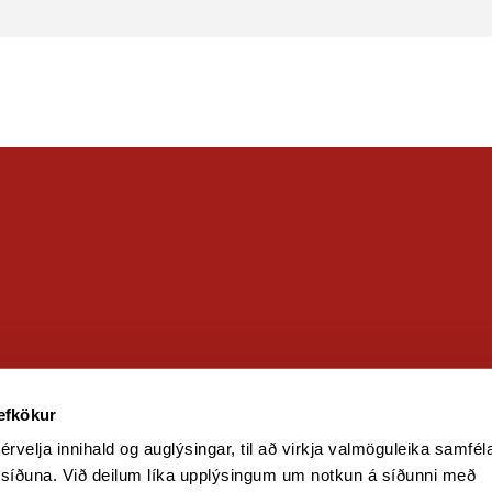
and
vefkökur
érvelja innihald og auglýsingar, til að virkja valmöguleika samfél
 síðuna. Við deilum líka upplýsingum um notkun á síðunni með 