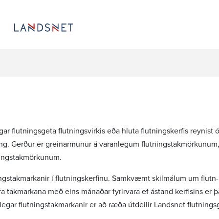
lutn­ings­geta flutn­ings­virkis eða hluta flutn­ings­kerfis reynist ó
ing. Gerður er grein­ar­munur á varan­legum flutn­ingstak­mörk­unu
­ingstak­mörk­unum.
ingstak­mark­anir í flutn­ings­kerf­inu. Samkvæmt skil­málum um flutn­
íkra takmarkana með eins mánaðar fyrir­vara ef ástand kerf­isins er 
legar flutn­ingstak­mark­anir er að ræða útdeilir Landsnet flutn­ings