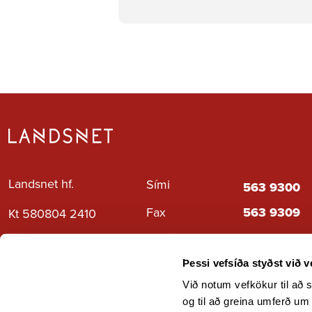
Landsnet hf.
Sími
563 9300
Fax
563 9309
Kt 580804 2410
Neyðartilfelli
1 1 2
Gylfaflöt 9, 112
Reykjavík
Hafa samb
Þessi vefsíða styðst við 
Við notum vefkökur til að s
og til að greina umferð um