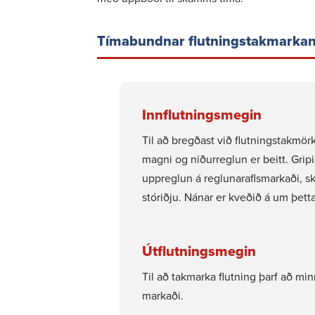
Tíma­bundnar flutn­ingstak­mark­an
Birgja
Gjaldskrá
innka
Gjaldskrá og
Útboð
Innflutn­ings­megin
reiknivélar
Innkaup
Til að bregðast við flutn­ingstak­mö
Reiknivél stórnotenda
rammas
magni og niður­reglun er beitt. Gri
Reiknivél dreifiveitna
Birgjask
uppreglun á regl­un­ar­afls­mark­aði, 
Flutningsgjaldskrá
Rafrænir
stór­iðju. Nánar er kveðið á um þetta 
Útgefnar gjaldskrár
Útflutn­ings­megin
Til að takmarka flutning þarf að minnk
mark­aði.