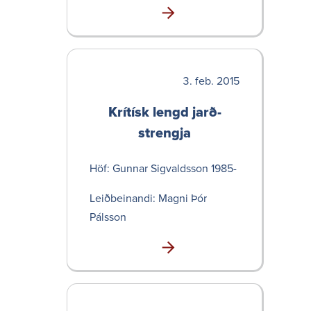
feb. 2015
Krítísk lengd jarð­
strengja
Höf: Gunnar Sigvaldsson 1985-
Leið­bein­andi: Magni Þór
Pálsson