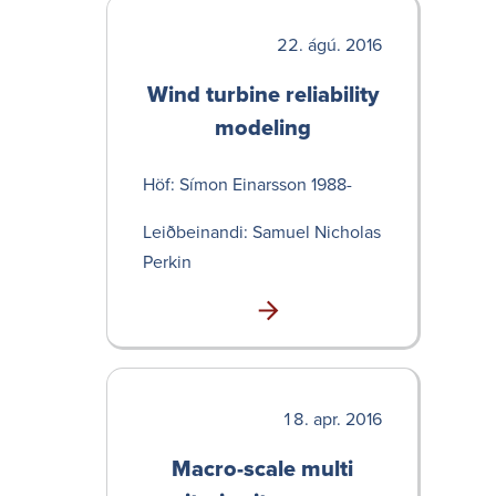
ágú. 2016
Wind turbine relia­bility
modeling
Höf: Símon Einarsson 1988-
Leið­bein­andi: Samuel Nicholas
Perkin
apr. 2016
Macro-scale multi