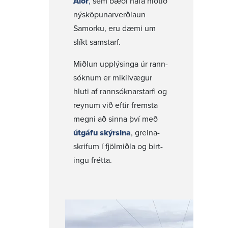
Alor
,
sem bæði hafa hlotið
nýsköp­un­ar­verð­laun
Samorku, eru dæmi um
slíkt samstarf.
Miðlun upplýs­inga úr rann­
sóknum er mikil­vægur
hluti af rann­sókn­ar­starfi og
reynum við eftir fremsta
megni að sinna því með
útgáfu skýrslna
, greina­
skrifum í fjöl­miðla og birt­
ingu frétta.