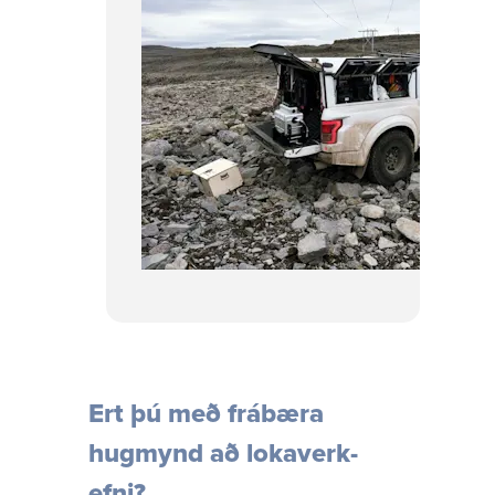
Ert þú með frábæra
hugmynd að loka­verk­
efni?