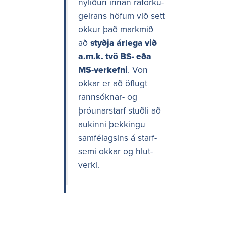
nýliðun innan raforku­
geirans höfum við sett
okkur það markmið
að
styðja árlega við
a.m.k. tvö BS- eða
MS-verk­efni
. Von
okkar er að öflugt
rann­sóknar- og
þróun­ar­starf stuðli að
aukinni þekk­ingu
samfé­lagsins á starf­
semi okkar og hlut­
verki.