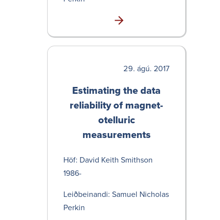
ágú. 2017
Estimating the data
relia­bility of magnet­
otell­uric
measurements
Höf: David Keith Smithson
1986-
Leið­bein­andi: Samuel Nicholas
Perkin