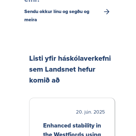
Sendu okkur línu og segðu og
meira
Listi yfir háskóla­verk­efni
sem Landsnet hefur
komið að
jún. 2025
Enhanced stability in
the West­fjords using