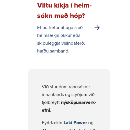
Viltu kíkja í heim­
sókn með hóp?
Ef þú hefur áhuga á að
heim­sækja okkur eða
skipu­leggja vísinda­ferð,
hafðu samband.
Við stundum rann­sóknir
innan­lands og styðjum við
fjöl­breytt
nýsköp­un­ar­verk­
efni
.
Fyrir­tækin
Laki Power
og