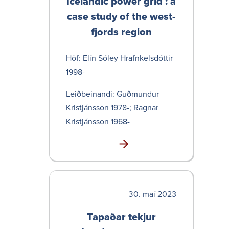
Icelandic power grid : a
case study of the west­
fjords region
Höf: Elín Sóley Hrafn­kels­dóttir
1998-
Leið­bein­andi: Guðmundur
Kristjánsson 1978-; Ragnar
Kristjánsson 1968-
maí 2023
Tapaðar tekjur