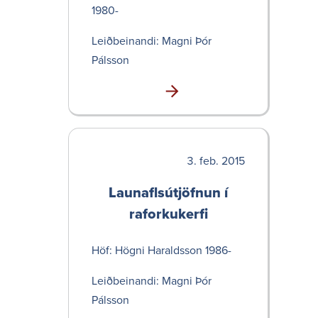
1980-
Leið­bein­andi: Magni Þór
Pálsson
feb. 2015
Launaflsút­jöfnun í
raforku­kerfi
Höf: Högni Haraldsson 1986-
Leið­bein­andi: Magni Þór
Pálsson