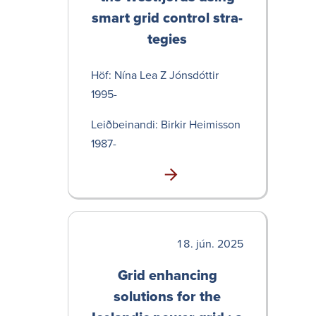
smart grid control stra­
tegies
Höf: Nína Lea Z Jóns­dóttir
1995-
Leið­bein­andi: Birkir Heim­isson
1987-
jún. 2025
Grid enhancing
solutions for the