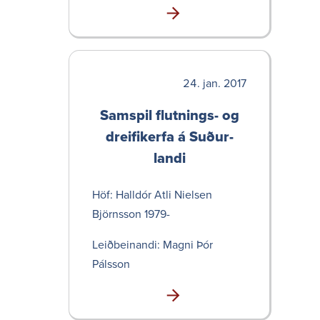
jan. 2017
Samspil flutn­ings- og
dreifi­kerfa á Suður­
landi
Höf: Halldór Atli Nielsen
Björnsson 1979-
Leið­bein­andi: Magni Þór
Pálsson