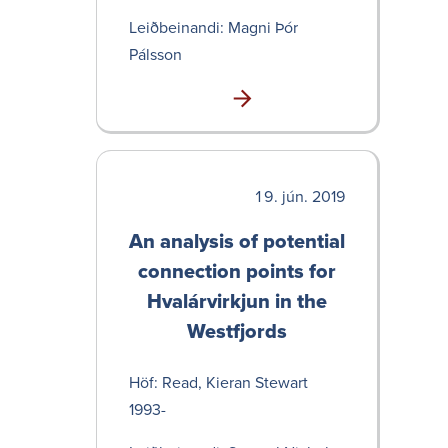
Leið­bein­andi: Magni Þór
Pálsson
jún. 2019
An analysis of potential
conn­ection points for
Hvalár­virkjun in the
West­fjords
Höf: Read, Kieran Stewart
1993-