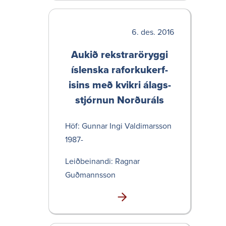
des. 2016
Aukið rekstr­arör­yggi
íslenska raforku­kerf­
isins með kvikri álags­
stjórnun Norð­uráls
Höf: Gunnar Ingi Valdi­marsson
1987-
Leið­bein­andi: Ragnar
Guðmannsson