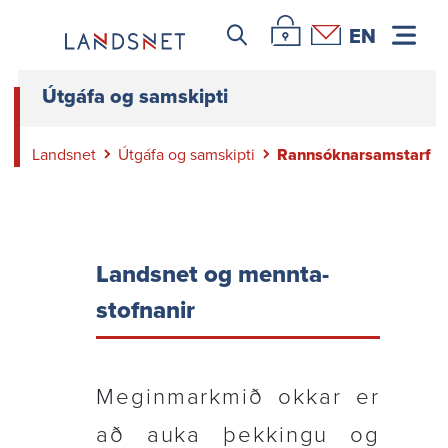
Leitar icon
Þjónustuvefur Landsnets
Hafa samband
EN
Útgáfa og samskipti
Landsnet
Útgáfa og samskipti
Rannsóknarsamstarf
Landsnet og mennta­
stofn­anir
Megin­markmið okkar er
að auka þekk­ingu og