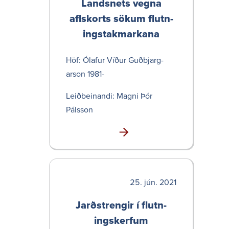
Landsnets vegna
aflskorts sökum flutn­
ingstak­markana
Höf: Ólafur Víður Guðbjarg­
arson 1981-
Leið­bein­andi: Magni Þór
Pálsson
jún. 2021
Jarð­strengir í flutn­
ings­kerfum