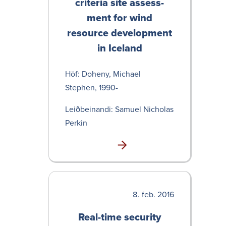
criteria site assess­
ment for wind
resource develop­ment
in Iceland
Höf: Doheny, Michael
Stephen, 1990-
Leið­bein­andi: Samuel Nicholas
Perkin
feb. 2016
Real-time secu­rity