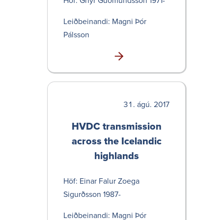
Höf: Gnýr Guðmundsson 1971-
Leið­bein­andi: Magni Þór
Pálsson
ágú. 2017
HVDC transmission
across the Icelandic
high­lands
Höf: Einar Falur Zoega
Sigurðsson 1987-
Leið­bein­andi: Magni Þór