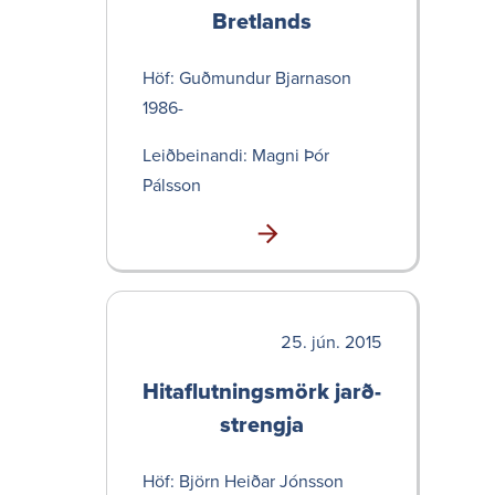
Bret­lands
Höf: Guðmundur Bjarnason
1986-
Leið­bein­andi: Magni Þór
Pálsson
jún. 2015
Hita­flutn­ings­mörk jarð­
strengja
Höf: Björn Heiðar Jónsson