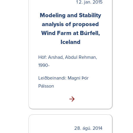
jan. 2015
Modeling and Stability
analysis of proposed
Wind Farm at Búrfell,
Iceland
Höf: Arshad, Abdul Rehman,
1990-
Leið­bein­andi: Magni Þór
Pálsson
ágú. 2014