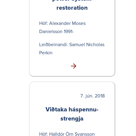
restoration
Höf: Alex­ander Moses
Danielsson 1991-
Leið­bein­andi: Samuel Nicholas
Perkin
jún. 2018
Viðtaka háspennu­
strengja
Höf: Halldór Örn Svansson