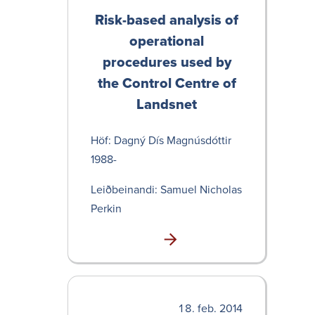
Risk-based analysis of
operati­onal
procedures used by
the Control Centre of
Landsnet
Höf: Dagný Dís Magnús­dóttir
1988-
Leið­bein­andi: Samuel Nicholas
Perkin
feb. 2014