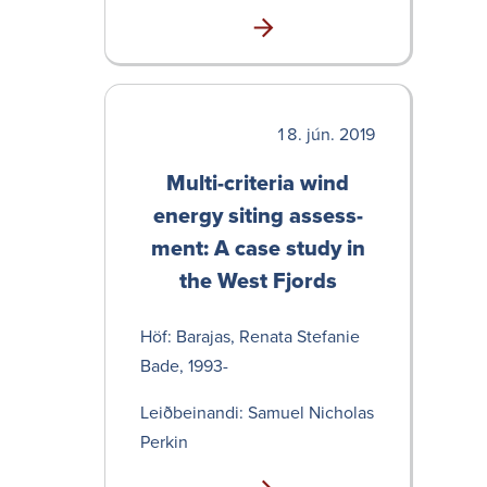
jún. 2019
Multi-c­riteria wind
energy siting assess­
ment: A case study in
the West Fjords
Höf: Barajas, Renata Stef­anie
Bade, 1993-
Leið­bein­andi: Samuel Nicholas
Perkin