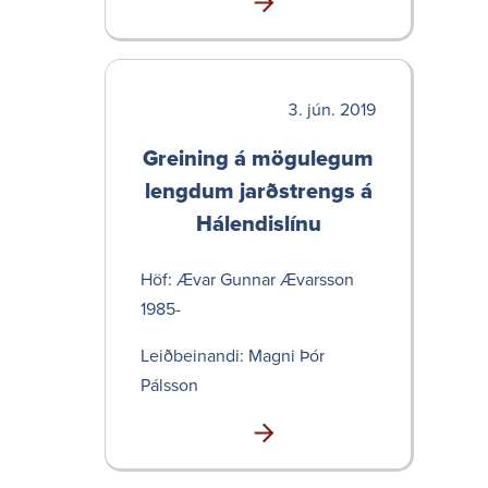
jún. 2019
Greining á mögu­legum
lengdum jarð­strengs á
Hálend­is­línu
Höf: Ævar Gunnar Ævarsson
1985-
Leið­bein­andi: Magni Þór
Pálsson