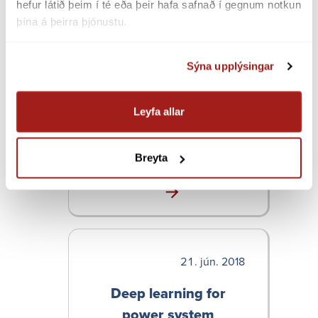
jún. 2018
hefur látið þeim í té eða þeir hafa safnað í gegnum notkun 
þína á þeirra þjónustu.
Modelling consumer
type specific electricity
Sýna upplýsingar
load in Iceland
Höf: Czock, Berit Hanna, 1993-
Leyfa allar
Leið­bein­andi: Samuel Nicholas
Breyta
Perkin
jún. 2018
Deep learning for
power system