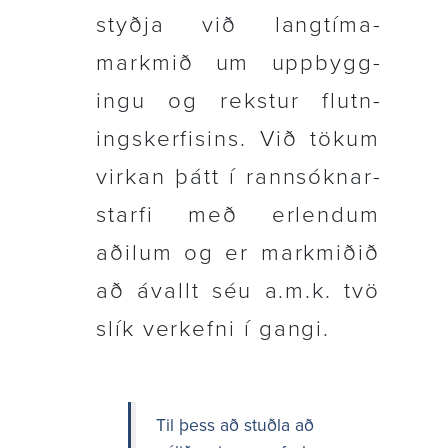
styðja við lang­tíma­
markmið um uppbygg­
ingu og rekstur flutn­
ings­kerf­is­ins. Við tökum
virkan þátt í rann­sókn­ar­
starfi með erlendum
aðilum og er mark­miðið
að ávallt séu a.m.k. tvö
slík verk­efni í gangi.
Til þess að stuðla að