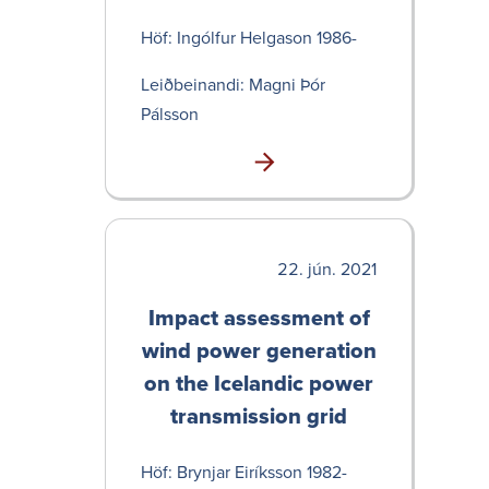
Höf: Ingólfur Helgason 1986-
Leið­bein­andi: Magni Þór
Pálsson
jún. 2021
Impact assess­ment of
wind power generation
on the Icelandic power
transmission grid
Höf: Brynjar Eiríksson 1982-