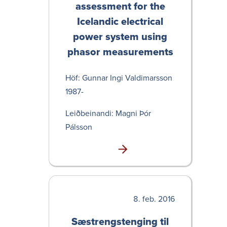
assess­ment for the
Icelandic electrical
power system using
phasor measurements
Höf: Gunnar Ingi Valdi­marsson
1987-
Leið­bein­andi: Magni Þór
Pálsson
feb. 2016
Sæstrengstenging til