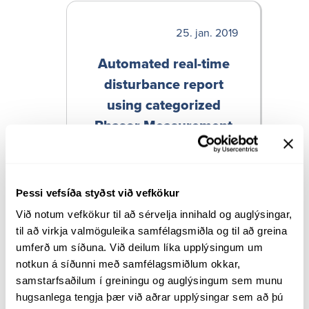
jan. 2019
Autom­ated real-time
dist­ur­bance report
using categ­orized
Phasor Measurement
Unit (PMU) event data
Höf: Fannar Pálsson 1995-
Þessi vefsíða styðst við vefkökur
Leið­bein­andi: Birkir Heim­isson
Við notum vefkökur til að sérvelja innihald og auglýsingar, 
til að virkja valmöguleika samfélagsmiðla og til að greina 
umferð um síðuna. Við deilum líka upplýsingum um 
notkun á síðunni með samfélagsmiðlum okkar, 
samstarfsaðilum í greiningu og auglýsingum sem munu 
hugsanlega tengja þær við aðrar upplýsingar sem að þú 