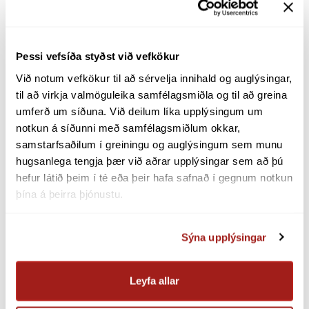
Rafrænir reikningar
Hægt er að nálgast
fréttatilkynningu Verne
Global
á vef fyrirtækisins og
umfjöllun
Um okkur
Morgunblaðsins um málið hér.
Þessi vefsíða styðst við vefkökur
Stjórn Landsnets
Aftur í allar fréttir
Við notum vefkökur til að sérvelja innihald og auglýsingar, 
Stjórnarhættir og eignarhald
til að virkja valmöguleika samfélagsmiðla og til að greina 
Lög og reglugerðir
umferð um síðuna. Við deilum líka upplýsingum um 
Samþykktir fyrir Landsnet
Deila á facebook
Deila á twitter
Deila á li
notkun á síðunni með samfélagsmiðlum okkar, 
samstarfsaðilum í greiningu og auglýsingum sem munu 
Erlend samskipti
hugsanlega tengja þær við aðrar upplýsingar sem að þú 
FLÝTI­LEIÐIR
Siðareglur Landsnets
hefur látið þeim í té eða þeir hafa safnað í gegnum notkun 
Stefnan okkar
Persónuverndarreglur
þína á þeirra þjónustu.
Mannauður
Fjölmiðlatorg
Sýna upplýsingar
Fréttir
Eftirsóknarverður vinnustaður
Hlaðvarp
Laus störf
Leyfa allar
Myndbönd
Starfsfólkið okkar
Jafnréttisáætlun Landsnets 2026-2029