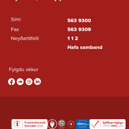
Sími
563 9300
Fax
563 9309
Neyðartilfelli
1 1 2
Hafa samband
Fylgdu okkur
Fylgdu okkur á Facebook
sound-cloud
Fylgdu okkur á Instagram
Fylgdu okkur á Linkedin