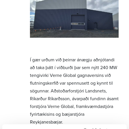
Tilboð - Viðbótartöp ársfj 2. 2024
Tilboð - Viðbótartöp ársfj 3. 2024
Tilboð - Grunntöp ársfj 3. 2024 - ársfj 2. 2025
Gjaldskrá
Gjaldskrá og reiknivélar
Reiknivél stórnotenda
Í gær urðum við þeirrar ánægju aðnjótandi
Reiknivél dreifiveitna
að taka þátt í viðburði þar sem nýtt 240 MW
Flutningsgjaldskrá
tengivirki Verne Global gagnaversins við
flutningskerfið var spennusett og kynnt til
Útgefnar gjaldskrár
sögunnar. Aðstoðarforstjóri Landsnets,
Birgjar og innkaup
Ríkarður Ríkarðsson, ávarpaði fundinn ásamt
forstjóra Verne Global, framkvæmdastjóra
Útboð
fyrirtækisins og bæjarstjóra
Innkaupakerfi og rammasamningar
Reykjanesbæjar.
Birgjaskilmálar