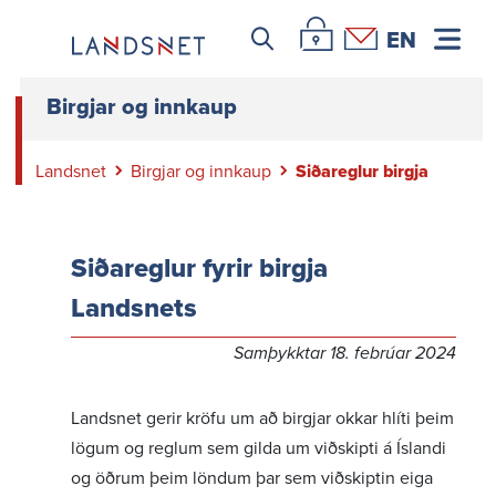
Leitar icon
Þjónustuvefur Landsnets
Hafa samband
EN
Birgjar og innkaup
Landsnet
Birgjar og innkaup
Siðareglur birgja
Siða­reglur fyrir birgja
Landsnets
Samþykktar 18. febrúar 2024
Landsnet gerir kröfu um að birgjar okkar hlíti þeim
lögum og reglum sem gilda um viðskipti á Íslandi
og öðrum þeim löndum þar sem viðskiptin eiga