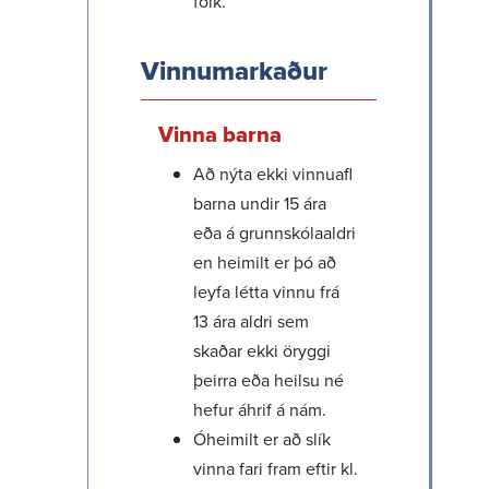
fólk.
Vinnu­mark­aður
Vinna barna
Að nýta ekki vinnuafl
barna undir 15 ára
eða á grunn­skóla­aldri
en heimilt er þó að
leyfa létta vinnu frá
13 ára aldri sem
skaðar ekki öryggi
þeirra eða heilsu né
hefur áhrif á nám.
Óheimilt er að slík
vinna fari fram eftir kl.