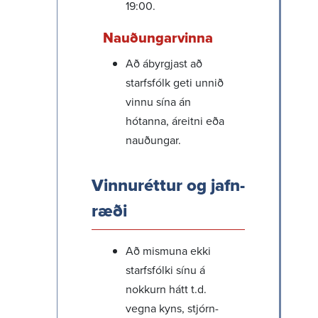
19:00.
Nauð­ung­ar­vinna
Að ábyrgjast að
starfs­fólk geti unnið
vinnu sína án
hótanna, áreitni eða
nauð­ungar.
Vinnu­réttur og jafn­
ræði
Að mismuna ekki
starfs­fólki sínu á
nokkurn hátt t.d.
vegna kyns, stjórn­