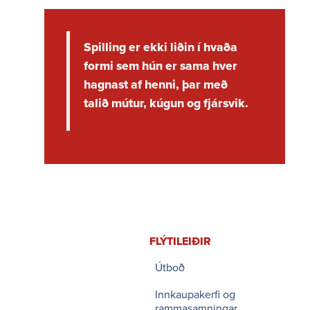
Spilling er ekki liðin í hvaða
formi sem hún er sama hver
hagnast af henni, þar með
talið mútur, kúgun og fjár­svik.
FLÝTI­LEIÐIR
Útboð
Innkaupakerfi og
rammasamningar