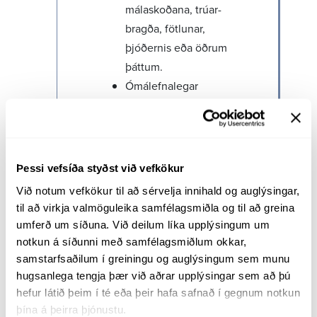
mála­skoð­ana, trúar­
bragða, fötl­unar,
þjóð­ernis eða öðrum
þáttum.
Ómál­efna­legar
uppsagnir teljast til
mismun­unar.
Laun
Þessi vefsíða styðst við vefkökur
Að greiða ávallt að
Við notum vefkökur til að sérvelja innihald og auglýsingar, 
lágmarki þau
til að virkja valmöguleika samfélagsmiðla og til að greina 
lágmarks­laun sem
umferð um síðuna. Við deilum líka upplýsingum um 
skil­greind eru
notkun á síðunni með samfélagsmiðlum okkar, 
samkvæmt lögum
samstarfsaðilum í greiningu og auglýsingum sem munu 
hugsanlega tengja þær við aðrar upplýsingar sem að þú 
viðeig­andi lands og
hefur látið þeim í té eða þeir hafa safnað í gegnum notkun 
greiða laun með
þína á þeirra þjónustu.
reglu­bundnum hætti