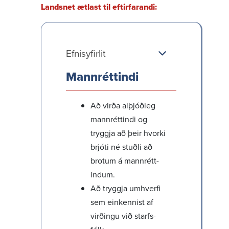
Landsnet ætlast til eftir­far­andi:
Efnis­yf­irlit
Mann­rétt­indi
Að virða alþjóðleg
mann­rétt­indi og
tryggja að þeir hvorki
brjóti né stuðli að
brotum á mann­rétt­
indum.
Að tryggja umhverfi
sem einkennist af
virð­ingu við starfs­