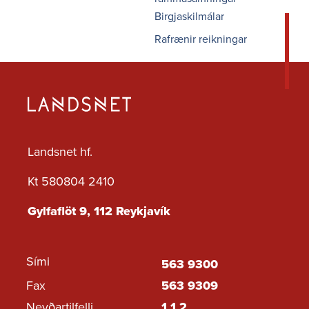
Birgjaskilmálar
Rafrænir reikningar
Landsnet hf.
Kt 580804 2410
Gylfaflöt 9, 112 Reykjavík
Sími
563 9300
Fax
563 9309
Neyðartilfelli
1 1 2