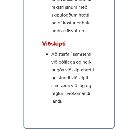
rekstri sínum með
skipu­lögðum hætti
og ef kostur er hafa
umhverf­is­vottun.
Viðskipti
Að starfa í samræmi
við eðli­lega og heil­
brigða viðskipta­hætti
og stundi viðskipti í
samræmi við lög og
reglur í viðkom­andi
landi.