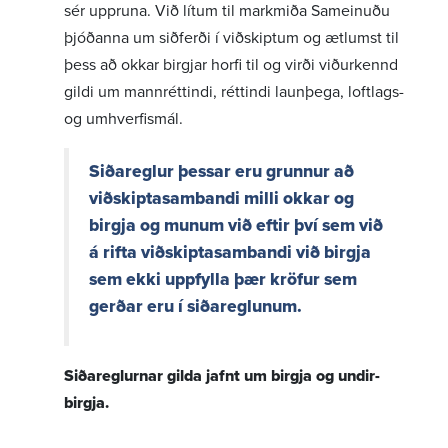
sér uppruna. Við lítum til mark­miða Sameinuðu
þjóð­anna um siðferði í viðskiptum og ætlumst til
þess að okkar birgjar horfi til og virði viður­kennd
gildi um mann­rétt­indi, rétt­indi laun­þega, loft­lags-
og umhverf­is­mál.
Siða­reglur þessar eru grunnur að
viðskipta­sam­bandi milli okkar og
birgja og munum við eftir því sem við
á rifta viðskipta­sam­bandi við birgja
sem ekki uppfylla þær kröfur sem
gerðar eru í siða­regl­unum.
Siða­regl­urnar gilda jafnt um birgja og undir­
birgja.