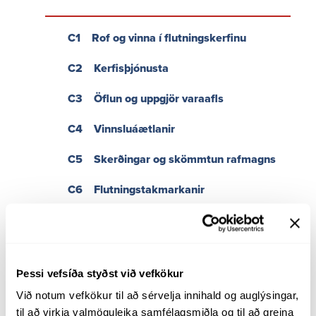
Landsnetshlaðvarpið: Hjá okkur er framtíðin ljós
Myndbönd
C1
Rof og vinna í flutningskerfinu
Styrkir og auglýsingar
C2
Kerfisþjónusta
Hugtakasafn
Kynningarrit og skýrslur
C3
Öflun og uppgjör varaafls
Samstarf Landsnets og menntastofnanna
C4
Vinnsluáætlanir
Hagsmunaráð
Um Hagsmunaráðið
C5
Skerðingar og skömmtun rafmagns
Fundargögn
C6
Flutningstakmarkanir
Tilkynning um meint misferli
Tenging
Þessi vefsíða styðst við vefkökur
D1
Tæknilegar kröfur til vinnslueininga
Við notum vefkökur til að sérvelja innihald og auglýsingar, 
til að virkja valmöguleika samfélagsmiðla og til að greina 