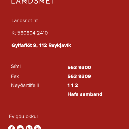
ársfj 3. 2024
Tilboð - Viðbótartöp
ársfj 2. 2024
Landsnet hf.
Tilboð - Viðbótartöp
ársfj 1. 2024
Kt 580804 2410
Tilboð - Viðbótartöp
ársfj 4. 2023
Gylfaflöt 9, 112 Reykjavík
Tilboð - Viðbótartöp
ársfj 3. 2023
Tilboð - Grunntöp ársfj
3. 2023 - ársfj 2. 2024
Sími
563 9300
Tilboð - ársfj 2. 2023
Fax
563 9309
Tilboð - ársfj 1. 2023
Neyðartilfelli
1 1 2
Tilboð - ársfj 4. 2022
Hafa samband
Tilboð - ársfj 3. 2022
Tilboð - ársfj 2. 2022
Fylgdu okkur
Tilboð - ársfj 1. 2022
Fylgdu okkur á Facebook
sound-cloud
Fylgdu okkur á Instagram
Fylgdu okkur á Linkedin