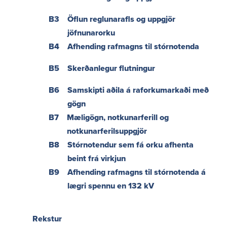
Samþykktir fyrir Landsnet
B3
Öflun reglunarafls og uppgjör
Erlend samskipti
jöfnunarorku
Siðareglur Landsnets
B4
Afhending rafmagns til stórnotenda
Stefnan okkar
B5
Skerðanlegur flutningur
Mannauður
B6
Samskipti aðila á raforkumarkaði með
Eftirsóknarverður vinnustaður
gögn
Laus störf
B7
Mæligögn, notkunarferill og
Starfsfólkið okkar
notkunarferilsuppgjör
Jafnréttisáætlun Landsnets 2026-2029
B8
Stórnotendur sem fá orku afhenta
beint frá virkjun
Útgáfa og samskipti
B9
Afhending rafmagns til stórnotenda á
Persónuverndarreglur
lægri spennu en 132 kV
Fjölmiðlatorg – Upplýsingar, merki og ljósmyndir
Fréttir
Rekstur