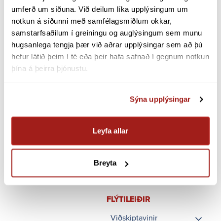
D2
Tæknilegar kröfur til notenda
umferð um síðuna. Við deilum líka upplýsingum um 
notkun á síðunni með samfélagsmiðlum okkar, 
D3
Kerfisframlag
samstarfsaðilum í greiningu og auglýsingum sem munu 
hugsanlega tengja þær við aðrar upplýsingar sem að þú 
D.4
Tenging vinnsluaðila við flutningskerfi
hefur látið þeim í té eða þeir hafa safnað í gegnum notkun 
Landsnets
þína á þeirra þjónustu.
Hönnun
Sýna upplýsingar
E1
Hönnun flutningskerfis raforku
Leyfa allar
Breyta
FLÝTI­LEIÐIR
Viðskiptavinir