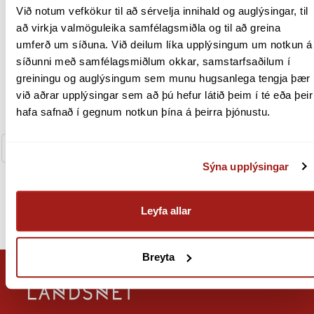
Sía eftir flokkum
Við notum vefkökur til að sérvelja innihald og auglýsingar, til 
Gjaldskrá og reiknivélar
að virkja valmöguleika samfélagsmiðla og til að greina 
umferð um síðuna. Við deilum líka upplýsingum um notkun á 
Reiknivél stórnotenda
síðunni með samfélagsmiðlum okkar, samstarfsaðilum í 
Ársskýrsla 2019
Reiknivél dreifiveitna
greiningu og auglýsingum sem munu hugsanlega tengja þær 
Flutningsgjaldskrá
við aðrar upplýsingar sem að þú hefur látið þeim í té eða þeir 
PDF
Útgefnar gjaldskrár
hafa safnað í gegnum notkun þína á þeirra þjónustu.
Birgjar og innkaup
Fremst
Fyrri
25
26
27
28
29
Næst
Afta
Sýna upplýsingar
Útboð
Innkaupakerfi og rammasamningar
Birgjaskilmálar
Leyfa allar
Rafrænir reikningar
Um okkur
Breyta
Stjórn Landsnets
Stjórnarhættir og eignarhald