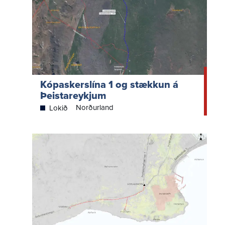
Kópaskerslína 1 og stækkun á
Þeistareykjum
Norðurland
Lokið