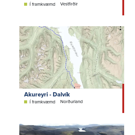
Vestfirðir
Í framkvæmd
Akureyri - Dalvík
Norðurland
Í framkvæmd