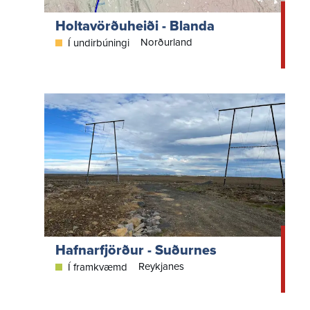
Holtavörðuheiði - Blanda
Norðurland
Í undirbúningi
Hafnarfjörður - Suðurnes
Reykjanes
Í framkvæmd