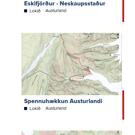
Eskifjörður - Neskaupsstaður
Austurland
Lokið
Spennuhækkun Austurlandi
Austurland
Lokið