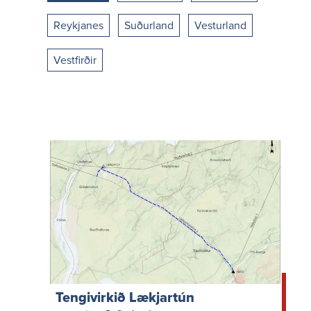
Reykjanes
Suðurland
Vesturland
Vestfirðir
Tengivirkið Lækjartún