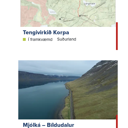
Tengivirkið Korpa
Suðurland
Í framkvæmd
Mjólká – Bíldudalur