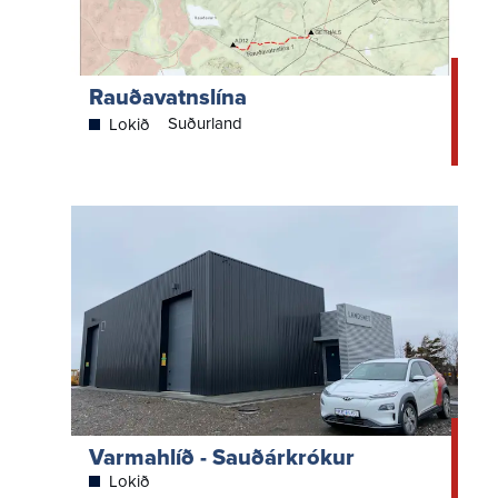
Rauðavatnslína
Suðurland
Lokið
Varmahlíð - Sauðárkrókur
Lokið