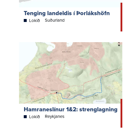
Tenging landeldis í Þorlákshöfn
Suðurland
Lokið
Hamraneslínur 1&2: strenglagning
Reykjanes
Lokið