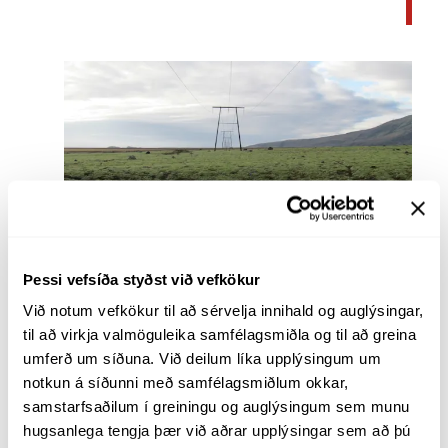
Þessi vefsíða styðst við vefkökur
Hnappavellir - tengivirki
Suðurland
Lokið
Við notum vefkökur til að sérvelja innihald og auglýsingar, 
til að virkja valmöguleika samfélagsmiðla og til að greina 
umferð um síðuna. Við deilum líka upplýsingum um 
notkun á síðunni með samfélagsmiðlum okkar, 
samstarfsaðilum í greiningu og auglýsingum sem munu 
hugsanlega tengja þær við aðrar upplýsingar sem að þú 