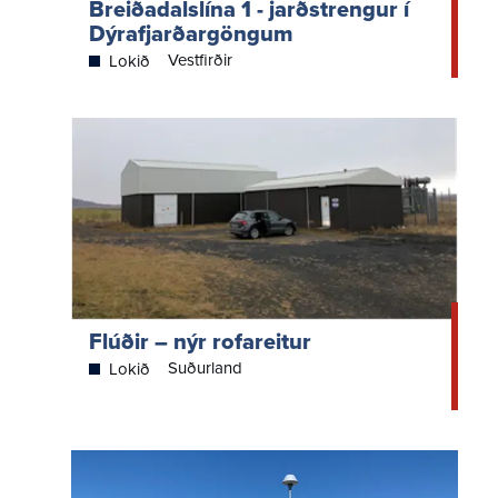
Breiðadalslína 1 - jarðstrengur í
Dýrafjarðargöngum
Vestfirðir
Lokið
Flúðir – nýr rofareitur
Suðurland
Lokið