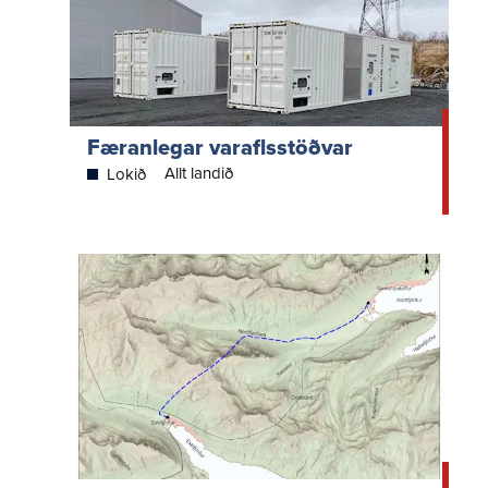
Færanlegar varaflsstöðvar
Allt landið
Lokið