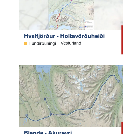
Hvalfjörður - Holtavörðuheiði
Vesturland
Í undirbúningi
Blanda - Akureyri