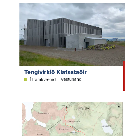
Tengivirkið Klafastaðir
Vesturland
Í framkvæmd