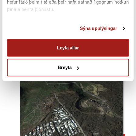
hefur látið þeim í té eða þeir hafa safnað í gegnum notkun 
þína á þeirra þjónustu.
Sýna upplýsingar
Fitjar
Leyfa allar
Reykjanes
Lokið
Breyta