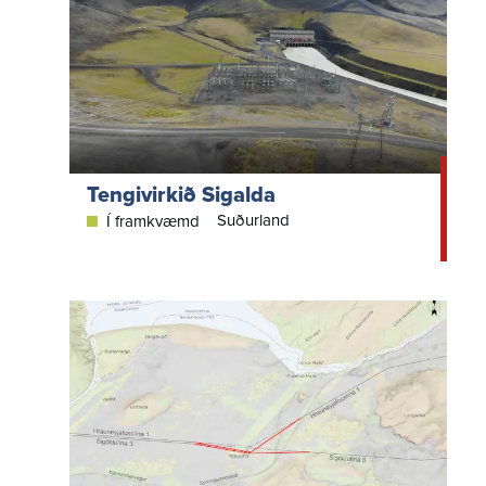
Tengivirkið Sigalda
Suðurland
Í framkvæmd