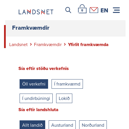
Leitar icon
Þjónustuvefur Landsnets
Hafa samband
EN
Framkvæmdir
Landsnet
Framkvæmdir
Yfirlit framkvæmda
Sía eftir stöðu verkefnis
Öll verkefni
Í framkvæmd
Í undirbúningi
Lokið
Sía eftir landshluta
Allt landið
Austurland
Norðurland