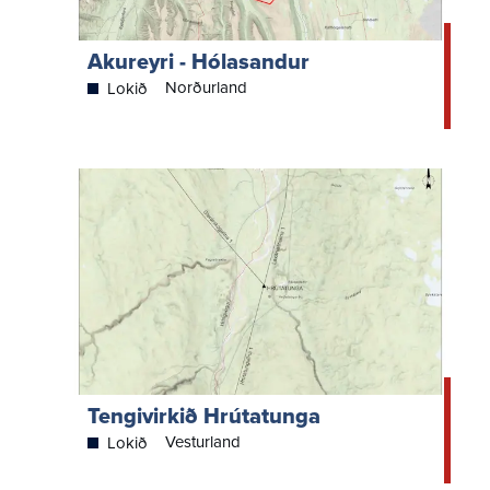
Akureyri - Hólasandur
Norðurland
Lokið
Tengivirkið Hrútatunga
Vesturland
Lokið