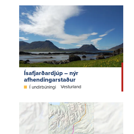
Ísafjarðardjúp – nýr
afhendingarstaður
Vesturland
Í undirbúningi