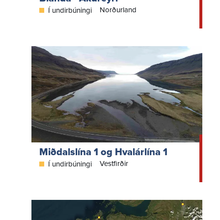
Norðurland
Í undirbúningi
Miðdalslína 1 og Hvalárlína 1
Vestfirðir
Í undirbúningi